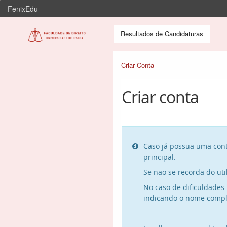
FenixEdu
Resultados de Candidaturas
Criar Conta
Criar conta
Caso já possua uma cont

principal.
Se não se recorda do ut
No caso de dificuldades 
indicando o nome comple