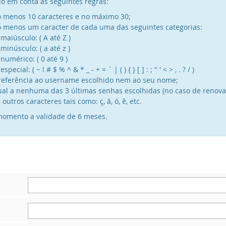
o em conta as seguintes regras:
o menos 10 caracteres e no máximo 30;
o menos um caracter de cada uma das seguintes categorias:
maiúsculo: ( A até Z )
minúsculo: ( a até z )
numérico: ( 0 até 9 )
ecial: ( ~ ! # $ % ^ & * _ - + = ` | ( ) { } [ ] : ; " ' < > , . ? / )
referência ao username escolhido nem ao seu nome;
ual a nenhuma das 3 últimas senhas escolhidas (no caso de renova
utros caracteres tais como: ç, ã, ó, ê, etc.
omento a validade de 6 meses.