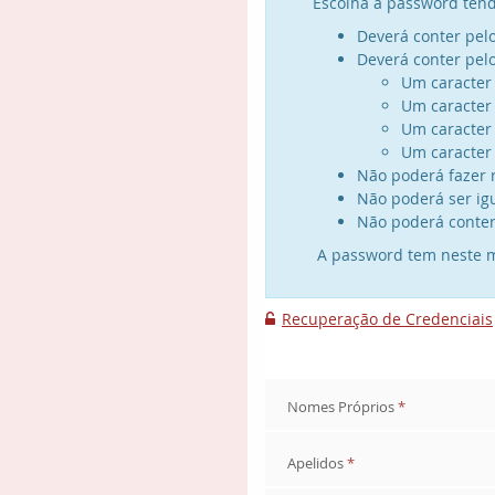
Escolha a password tend
Deverá conter pel
Deverá conter pel
Um caracter 
Um caracter 
Um caracter 
Um caracter esp
Não poderá fazer 
Não poderá ser ig
Não poderá conter o
A password tem neste m
Recuperação de Credenciais

Nomes Próprios
*
Apelidos
*